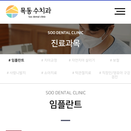
SOO DENTAL CLINIC
진료과목
# 임플란트
# 치아교정
# 자연치아 살리기
# 보철
# 사랑니발치
# 소아치료
# 턱관절치료
# 직장인/영유아 구강
검진
SOO DENTAL CLINIC
임플란트