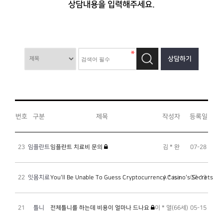
상담내용을 입력해주세요.
상담하기
번호
구분
제목
작성자
등록일
23
임플란트
임플란트 치료비 문의
김 * 완
07-28
22
잇몸치료
You'll Be Unable To Guess Cryptocurrency Casino's Secrets
A * isa
07-13
21
틀니
전체틀니를 하는데 비용이 얼마나 드나요
이 * 열(66세)
05-15