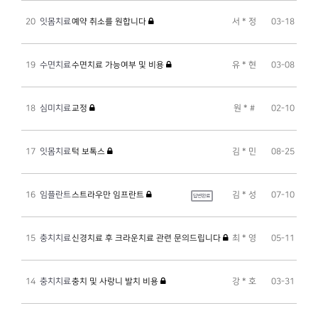
20
잇몸치료
예약 취소를 원합니다
서 * 정
03-18
19
수면치료
수면치료 가능여부 및 비용
유 * 현
03-08
18
심미치료
교정
원 * #
02-10
17
잇몸치료
턱 보톡스
김 * 민
08-25
16
임플란트
스트라우만 임프란트
김 * 성
07-10
답변완료
15
충치치료
신경치료 후 크라운치료 관련 문의드립니다
최 * 영
05-11
14
충치치료
충치 및 사랑니 발치 비용
강 * 호
03-31